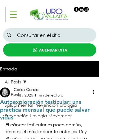
AGENDAR CITA
Entrada
All Posts
Carlos Garcia
All Posts
7 nov 2025
1 min de lectura
Autoexploración testicular: una
Salud mental Prevención Urología
práctica mensual que puede salvar
Prevención Urología Movember
vidas
El cáncer testicular es poco común, 
pero es el más frecuente entre los 15 y 
40 años. La buena noticia: cuando se 