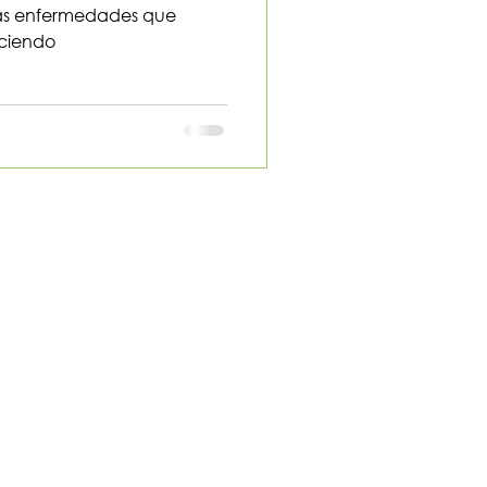
 las enfermedades que
aciendo
llido