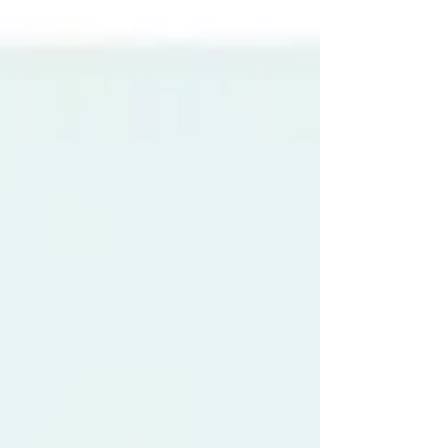
requiere cambios extremos, sino constancia
en pequeños hábitos que cuidan tu cuerpo y
tu bienestar emocional.